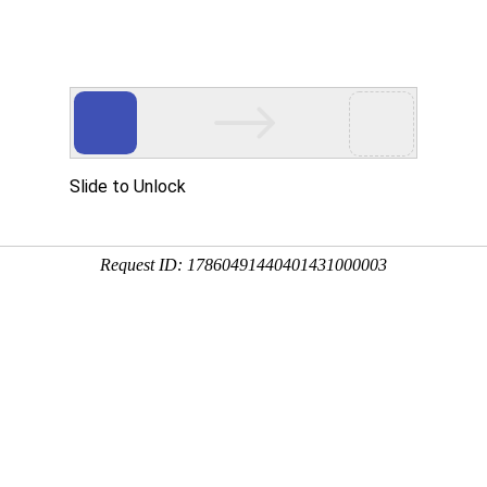
.com
走进ESG
技术支持
万象城AWC
工业级阀门
卫生级阀