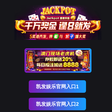
万象城AWC
Select Language
▼
0
English