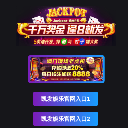
万象城AWC
Select Language
▼
0
English